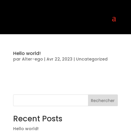
Hello world!
par
Alter-ego
|
Avr 22, 2023
|
Uncategorized
Welcome to WordPress. This is your first post.
Edit or delete it, then start writing!
Rechercher
Recent Posts
Hello world!